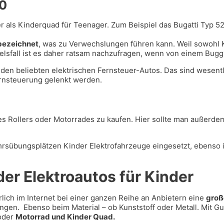
30
er als Kinderquad für Teenager. Zum Beispiel das Bugatti Typ 
bezeichnet
, was zu Verwechslungen führen kann. Weil sowohl 
lsfall ist es daher ratsam nachzufragen, wenn von einem Buggy
den beliebten elektrischen Fernsteuer-Autos. Das sind wesentlic
ernsteuerung gelenkt werden.
nes Rollers oder Motorrades zu kaufen. Hier sollte man außerd
sübungsplätzen Kinder Elektrofahrzeuge eingesetzt, ebenso in
er Elektroautos für Kinder
rlich im Internet bei einer ganzen Reihe an Anbietern eine
groß
gen. Ebenso beim Material – ob Kunststoff oder Metall. Mit Gum
oder
Motorrad und Kinder Quad.