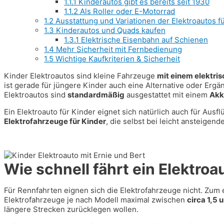
1.1.1
Kinderautos gibt es bereits seit 1930
1.1.2
Als Roller oder E-Motorrad
1.2
Ausstattung und Variationen der Elektroautos f
1.3
Kinderautos und Quads kaufen
1.3.1
Elektrische Eisenbahn auf Schienen
1.4
Mehr Sicherheit mit Fernbedienung
1.5
Wichtige Kaufkriterien & Sicherheit
Kinder Elektroautos sind kleine Fahrzeuge
mit einem elektri
ist gerade für jüngere Kinder auch eine Alternative oder Er
Elektroautos sind
standardmäßig
ausgestattet mit einem
Akk
Ein Elektroauto für Kinder eignet sich natürlich auch für Ausf
Elektrofahrzeuge für Kinder
, die selbst bei leicht ansteige
Wie schnell fährt ein Elektroa
Für Rennfahrten eignen sich die Elektrofahrzeuge nicht. Zum 
Elektrofahrzeuge je nach Modell maximal zwischen
circa 1,5 
längere Strecken zurücklegen wollen.